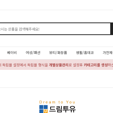
베이비
여성/패션
뷰티/화장품
생활/홈데코
가전제
의 독립몰 설정에서 독립몰 형식을
개별상품관리
로 설정후
카테고리를 생성
하