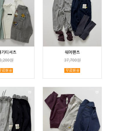
야기티셔츠
워머팬츠
8,200원
37,700원