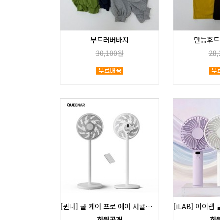
부드러버바지
만능후드
30,100원
28
[퀸나] 쿨 케어 프로 에어 서큘레이터 SFD-150W
회원공개
회