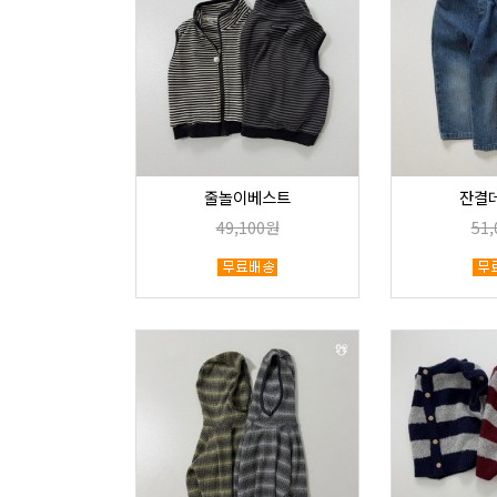
줄놀이베스트
잔결
49,100원
51