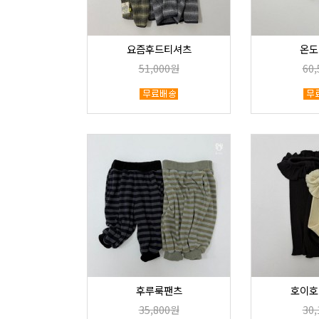
요즘후드티셔츠
온도
51,000원
60
후루룩팬츠
호이호
35,800원
30