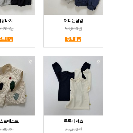
여유바지
어디든집업
7,200원
58,600원
스트베스트
톡톡티셔츠
2,900원
26,300원