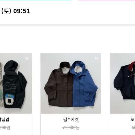
(토)
09:51
달집업
필수자켓
포
,800원
71,900원
6