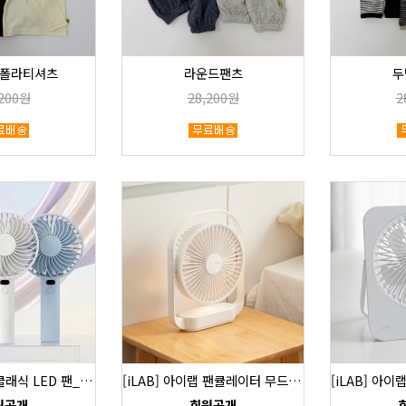
폴라티셔츠
라운드팬츠
두
,200원
28,200원
2
[iLAB] 아이랩 클래식 LED 팬_색상 택1
[iLAB] 아이랩 팬큘레이터 무드등 탁상용 선풍기 iLAB-WFL
원공개
회원공개