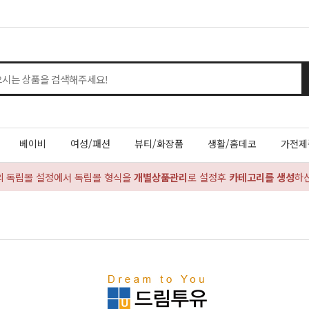
베이비
여성/패션
뷰티/화장품
생활/홈데코
가전제
의 독립몰 설정에서 독립몰 형식을
개별상품관리
로 설정후
카테고리를 생성
하