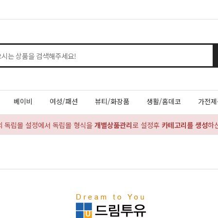
베이비
여성/패션
뷰티/화장품
생활/홈데코
가전제
의 독립몰 설정에서 독립몰 형식을
개별상품관리
로 설정후
카테고리를 생성
하