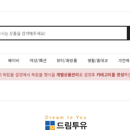
베이비
여성/패션
뷰티/화장품
생활/홈데코
가전제
의 독립몰 설정에서 독립몰 형식을
개별상품관리
로 설정후
카테고리를 생성
하