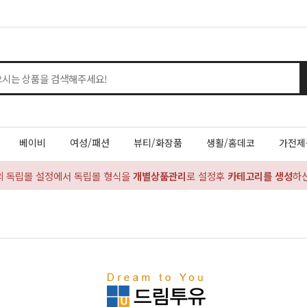
베이비
여성/패션
뷰티/화장품
생활/홈데코
가전제
의 독립몰 설정에서 독립몰 형식을
개별상품관리
로 설정후
카테고리를 생성
하