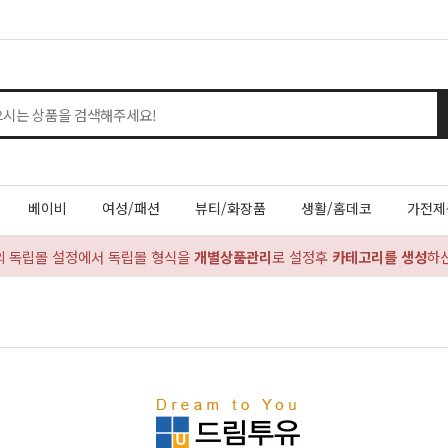
베이비
여성/패션
뷰티/화장품
생활/홈데코
가전제
의 독립몰 설정에서 독립몰 형식을
개별상품관리
로 설정후
카테고리를 생성
하