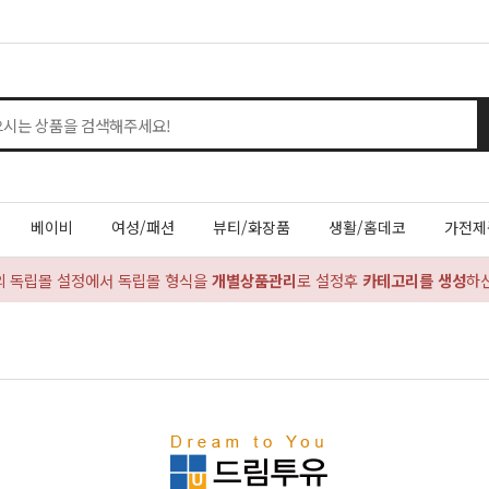
베이비
여성/패션
뷰티/화장품
생활/홈데코
가전제
의 독립몰 설정에서 독립몰 형식을
개별상품관리
로 설정후
카테고리를 생성
하