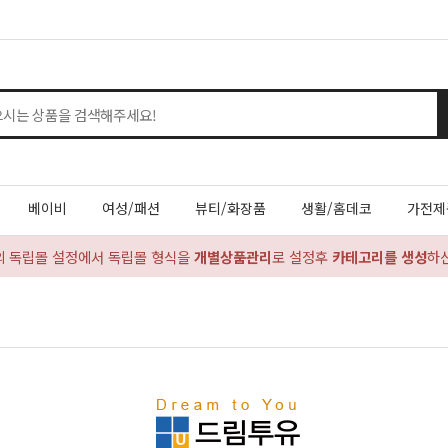
베이비
여성/패션
뷰티/화장품
생활/홈데코
가전제
의 독립몰 설정에서 독립몰 형식을
개별상품관리
로 설정후
카테고리를 생성
하